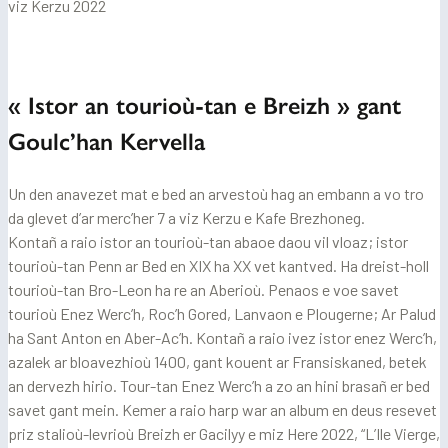
viz Kerzu 2022
« Istor an tourioù-tan e Breizh » gant
Goulc’han Kervella
Un den anavezet mat e bed an arvestoù hag an embann a vo tro
da glevet d’ar merc’her 7 a viz Kerzu e Kafe Brezhoneg.
Kontañ a raio istor an tourioù-tan abaoe daou vil vloaz; istor
tourioù-tan Penn ar Bed en XIX ha XX vet kantved. Ha dreist-holl
tourioù-tan Bro-Leon ha re an Aberioù. Penaos e voe savet
tourioù Enez Werc’h, Roc’h Gored, Lanvaon e Plougerne; Ar Palud
ha Sant Anton en Aber-Ac’h. Kontañ a raio ivez istor enez Werc’h,
azalek ar bloavezhioù 1400, gant kouent ar Fransiskaned, betek
an dervezh hirio. Tour-tan Enez Werc’h a zo an hini brasañ er bed
savet gant mein. Kemer a raio harp war an album en deus resevet
priz stalioù-levrioù Breizh er Gacilyy e miz Here 2022, “L’Ile Vierge,