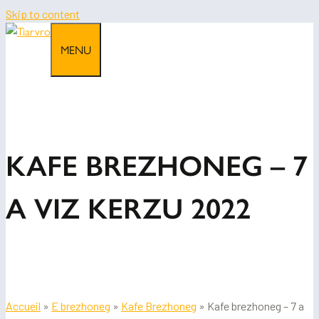
Skip to content
MENU
KAFE BREZHONEG – 7
A VIZ KERZU 2022
Accueil
»
E brezhoneg
»
Kafe Brezhoneg
»
Kafe brezhoneg – 7 a